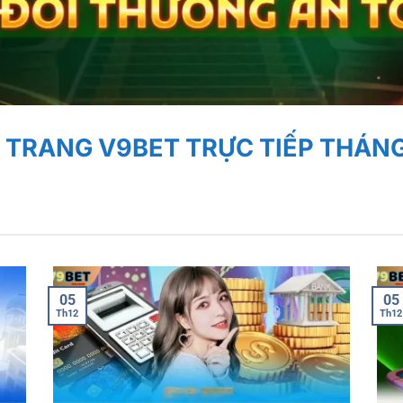
- TRANG V9BET TRỰC TIẾP THÁNG
05
05
Th12
Th12