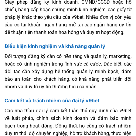
Giấy phép đăng ký kinh doanh, CMND/CCCD hoặc hộ
chiếu, bằng cấp hoặc chứng minh kinh nghiệm, các giấy tờ
pháp lý khác theo yêu cầu của v9bet. Nhiều đơn vị còn yêu
cầu có tài khoản ngân hàng mở tại các ngân hàng uy tín
để thuận tiện thanh toán hoa hồng và duy trì hoạt động.
Điều kiện kinh nghiệm và khả năng quản lý
Đối tượng đăng ký cần có nền tảng về quản lý, marketing,
hoặc có kinh nghiệm trong lĩnh vực cá cược. Đặc biệt, các
đối tác cần xây dựng hệ thống quản lý minh bạch, đảm
bảo an toàn cho khách hàng, có khả năng phát triển đội
nhóm và duy trì uy tín thương hiệu cá nhân.
Cam kết và trách nhiệm của đại lý v9bet
Các nhà thầu đại lý cam kết tuân thủ quy định của v9bet
về luật pháp, chính sách kinh doanh và đảm bảo minh
bạch trong hoạt động. Đồng thời, họ cũng có trách nhiệm
duy trì thái độ chuyên nghiệp, hỗ trợ khách hàng, thực hiện