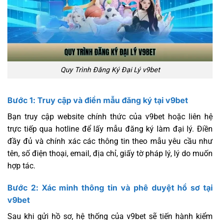
Quy Trình Đăng Ký Đại Lý v9bet
Bước 1: Truy cập và điền mẫu đăng ký tại v9bet
Bạn truy cập website chính thức của v9bet hoặc liên hệ
trực tiếp qua hotline để lấy mẫu đăng ký làm đại lý. Điền
đầy đủ và chính xác các thông tin theo mẫu yêu cầu như
tên, số điện thoại, email, địa chỉ, giấy tờ pháp lý, lý do muốn
hợp tác.
Bước 2: Xác minh thông tin và phê duyệt hồ sơ tại
v9bet
Sau khi gửi hồ sơ, hệ thống của v9bet sẽ tiến hành kiểm