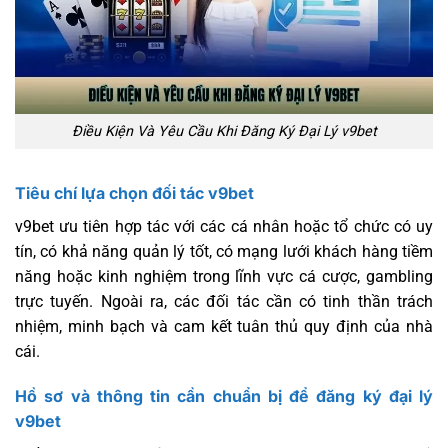
Điều Kiện Và Yêu Cầu Khi Đăng Ký Đại Lý v9bet
Tiêu chí lựa chọn đối tác v9bet
v9bet ưu tiên hợp tác với các cá nhân hoặc tổ chức có uy
tín, có khả năng quản lý tốt, có mạng lưới khách hàng tiềm
năng hoặc kinh nghiệm trong lĩnh vực cá cược, gambling
trực tuyến. Ngoài ra, các đối tác cần có tinh thần trách
nhiệm, minh bạch và cam kết tuân thủ quy định của nhà
cái.
Hồ sơ và thông tin cần chuẩn bị để đăng ký đại lý
v9bet