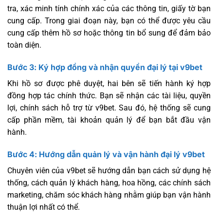
tra, xác minh tính chính xác của các thông tin, giấy tờ bạn
cung cấp. Trong giai đoạn này, bạn có thể được yêu cầu
cung cấp thêm hồ sơ hoặc thông tin bổ sung để đảm bảo
toàn diện.
Bước 3: Ký hợp đồng và nhận quyền đại lý tại v9bet
Khi hồ sơ được phê duyệt, hai bên sẽ tiến hành ký hợp
đồng hợp tác chính thức. Bạn sẽ nhận các tài liệu, quyền
lợi, chính sách hỗ trợ từ v9bet. Sau đó, hệ thống sẽ cung
cấp phần mềm, tài khoản quản lý để bạn bắt đầu vận
hành.
Bước 4: Hướng dẫn quản lý và vận hành đại lý v9bet
Chuyên viên của v9bet sẽ hướng dẫn bạn cách sử dụng hệ
thống, cách quản lý khách hàng, hoa hồng, các chính sách
marketing, chăm sóc khách hàng nhằm giúp bạn vận hành
thuận lợi nhất có thể.