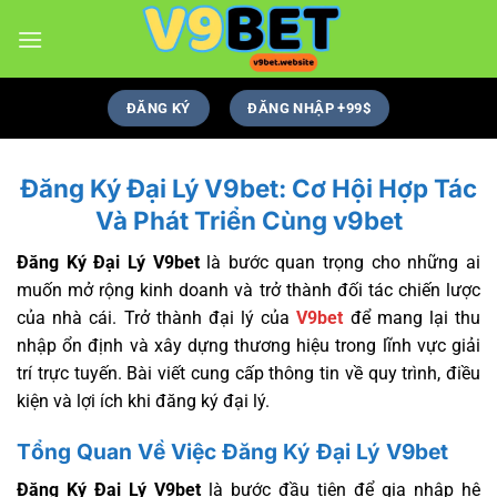
Bỏ
qua
nội
dung
ĐĂNG KÝ
ĐĂNG NHẬP +99$
Đăng Ký Đại Lý V9bet: Cơ Hội Hợp Tác
Và Phát Triển Cùng v9bet
Đăng Ký Đại Lý V9bet
là bước quan trọng cho những ai
muốn mở rộng kinh doanh và trở thành đối tác chiến lược
của nhà cái. Trở thành đại lý của
V9bet
để mang lại thu
nhập ổn định và xây dựng thương hiệu trong lĩnh vực giải
trí trực tuyến. Bài viết cung cấp thông tin về quy trình, điều
kiện và lợi ích khi đăng ký đại lý.
Tổng Quan Về Việc Đăng Ký Đại Lý V9bet
Đăng Ký Đại Lý V9bet
là bước đầu tiên để gia nhập hệ